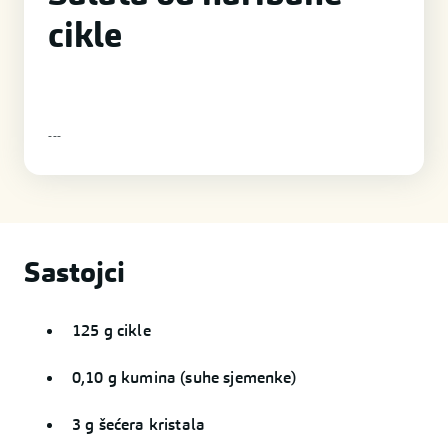
cikle
-
-
-
Sastojci
125 g cikle
0,10 g kumina (suhe sjemenke)
3 g šećera kristala