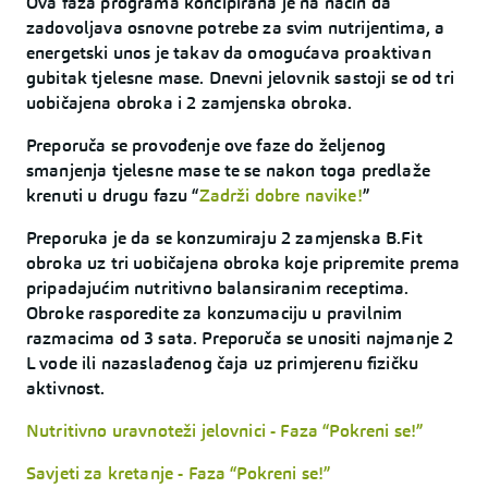
Ova faza programa koncipirana je na način da
zadovoljava osnovne potrebe za svim nutrijentima, a
energetski unos je takav da omogućava proaktivan
gubitak tjelesne mase. Dnevni jelovnik sastoji se od tri
uobičajena obroka i 2 zamjenska obroka.
Preporuča se provođenje ove faze do željenog
smanjenja tjelesne mase te se nakon toga predlaže
krenuti u drugu fazu “
Zadrži dobre navike!
”
Preporuka je da se konzumiraju 2 zamjenska B.Fit
obroka uz tri uobičajena obroka koje pripremite prema
pripadajućim nutritivno balansiranim receptima.
Obroke rasporedite za konzumaciju u pravilnim
razmacima od 3 sata. Preporuča se unositi najmanje 2
L vode ili nazaslađenog čaja uz primjerenu fizičku
aktivnost.
Nutritivno uravnoteži jelovnici - Faza “Pokreni se!”
Savjeti za kretanje - Faza “Pokreni se!”