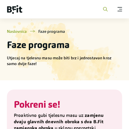
Naslovnica
Faze programa
Faze programa
Utjecaj na tjelesnu masu može biti brz i jednostavan kroz
samo dvije faze!
Pokreni se!
Proaktivno gubi tjelesnu masu uz
zamjenu
dvaju glavnih dnevnih obroka s dva B.Fit
zamjenska obroka
u sklopu energetski