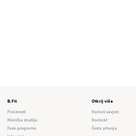
B.Fit
Otkrij više
Proizvodi
Korisni savjeti
Klinička studija
Kontakt
Faze programa
Česta pitanja