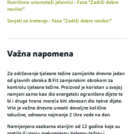
Nutritivno uravnoteži jelovnici - Faza “Zadrži dobre
navike!”
Savjeti za kretanje - Faza “Zadrži dobre navike!”
Važna napomena
Za održavanje tjelesne težine zamijenite dnevno jedan
od glavnih obroka B.Fit zamjenskim obrokom za
kontrolu tjelesne težine. Proizvod je koristan u svojoj
namjeni samo kao dio energetski ograničene dijete te
bi i druga hrana morala biti obvezan dio takve dijete.
Vrlo je važno dnevno unositi dovoljne količine
tekućine, odnosno najmanje 2 litre vode na dan.
Namijenjeno osobama starijim od 12 godina koje su
pretile ili imaju prekomjernu tjelesnu težinu i