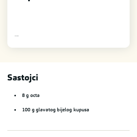
-
-
-
Sastojci
8 g octa
100 g glavatog bijelog kupusa