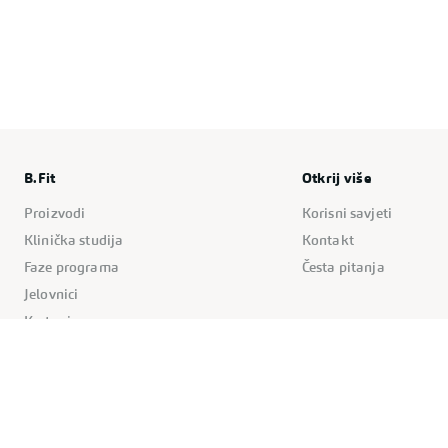
B.Fit
Otkrij više
Proizvodi
Korisni savjeti
Klinička studija
Kontakt
Faze programa
Česta pitanja
Jelovnici
Kretanje
Pravila stranice
Kolačići
Politika privatnosti
Uvjeti korištenja