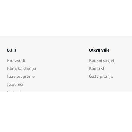
B.Fit
Otkrij više
Proizvodi
Korisni savjeti
Klinička studija
Kontakt
Faze programa
Česta pitanja
Jelovnici
Kretanje
Pravila stranice
Kolačići
Politika privatnosti
Uvjeti korištenja