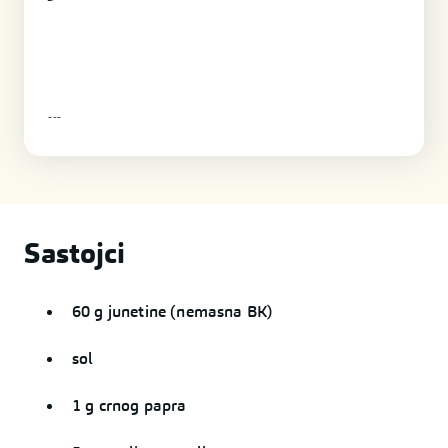
-
-
-
Sastojci
60 g junetine (nemasna BK)
sol
1 g crnog papra