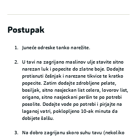
Postupak
Juneće odreske tanko narežite.
U tavi na zagrijano maslinov ulje stavite sitno
narezan luk i popecite do zlatne boje. Dodajte
protisnuti češnjak i narezane tikvice te kratko
popecite. Zatim dodajte zdrobljene pelate,
bosiljak, sitno nasjeckan list celera, lovorov list,
origano, sitno nasjeckani peršin te po potrebi
posolite. Dodajte vode po potrebi i pirjajte na
laganoj vatri, poklopljeno 10-ak minuta da
dobijete šalšu.
Na dobro zagrijanu skoro suhu tavu (nekoliko