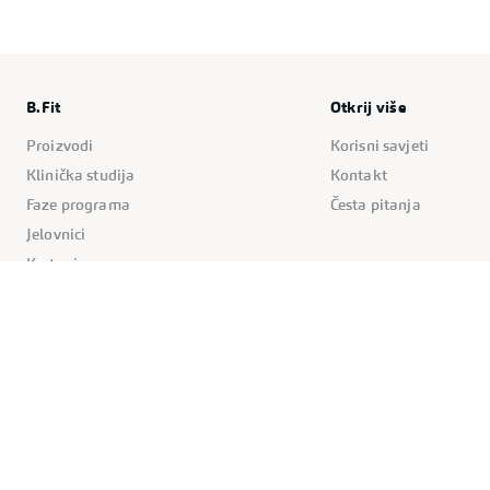
B.Fit
Otkrij više
Proizvodi
Korisni savjeti
Klinička studija
Kontakt
Faze programa
Česta pitanja
Jelovnici
Kretanje
Pravila stranice
Kolačići
Politika privatnosti
Uvjeti korištenja
Impressum