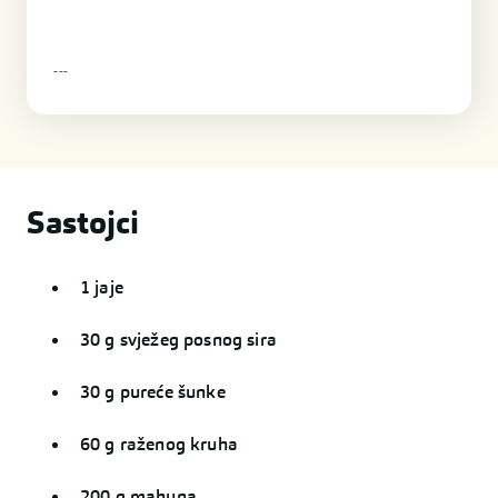
-
-
-
Sastojci
1 jaje
30 g svježeg posnog sira
30 g pureće šunke
60 g raženog kruha
200 g mahuna