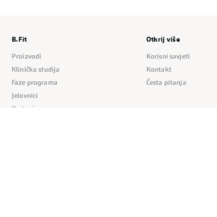
B.Fit
Otkrij više
Proizvodi
Korisni savjeti
Klinička studija
Kontakt
Faze programa
Česta pitanja
Jelovnici
Kretanje
Pravila stranice
Kolačići
Politika privatnosti
Uvjeti korištenja
Impressum