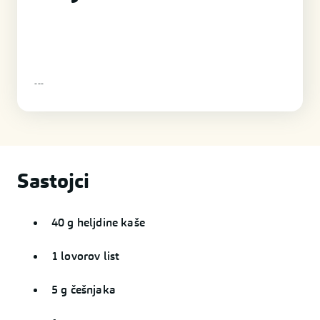
-
-
-
Sastojci
40 g heljdine kaše
1 lovorov list
5 g češnjaka