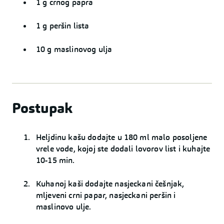
1 g crnog papra
1 g peršin lista
10 g maslinovog ulja
Postupak
Heljdinu kašu dodajte u 180 ml malo posoljene
vrele vode, kojoj ste dodali lovorov list i kuhajte
10-15 min.
Kuhanoj kaši dodajte nasjeckani češnjak,
mljeveni crni papar, nasjeckani peršin i
maslinovo ulje.